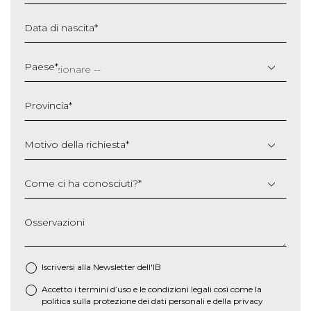
Data di nascita
*
GG
slash
Paese
*
MM
slash
Provincia
*
AAAA
Motivo della richiesta
*
Come ci ha conosciuti?
*
Osservazioni
Iscriversi alla Newsletter dell'IB
Accetto i termini d’uso e le
condizioni legali
così come la
*
politica sulla protezione dei dati personali e della privacy