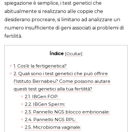
spiegazione è semplice, i test genetici che
abitualmente si realizzano alle coppie che
desiderano procreare, si limitano ad analizzare un
numero insufficiente di geni associati ai problemi di
fertilità.
Índice
[
Ocultar
]
1.
Cos’è la fertigenetica?
2.
Quali sono i test genetici che può offrire
l’Istituto Bernabeu? Come possono aiutare
questi test genetici alla tua fertilità?
2.1.
IBGen FOP:
2.2.
IBGen Sperm:
2.3.
Pannello NGS blocco embrionale:
2.4.
Pannello NGS RPL:
2.5.
Microbioma vaginale: