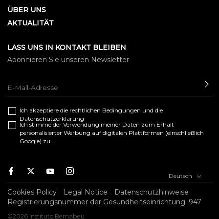
ÜBER UNS
AKTUALITÄT
LASS UNS IN KONTAKT BLEIBEN
Abonnieren Sie unseren Newsletter
SE
Ich akzeptiere die
rechtlichen Bedingungen
und die
Datenschutzerklärung
Ich stimme der Verwendung meiner Daten zum Erhalt
personalisierter Werbung auf digitalen Plattformen (einschließlich
Google) zu.
F
T
Y
I
Deutsch
a
w
o
n
c
i
u
s
Cookies Policy
Legal Notice
Datenschutzhinweise
e
t
t
t
Registrierungsnummer der Gesundheitseinrichtung: 947
b
t
u
a
©2026 Instituto Bernabeu