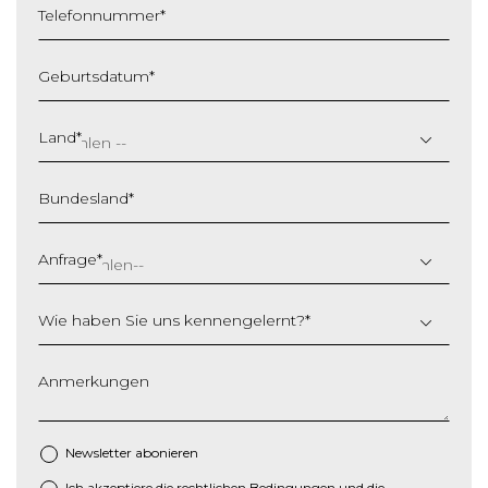
Telefonnummer
*
Geburtsdatum
*
T
T
Land
*
S
c
Bundesland
*
h
r
ä
Anfrage
*
g
s
Wie haben Sie uns kennengelernt?
*
t
r
i
Anmerkungen
c
h
M
Newsletter abonieren
M
Ich akzeptiere die
rechtlichen Bedingungen
und die