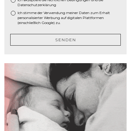
*
S
Datenschutzerklärung
c
Ich stimme der Verwendung meiner Daten zum Erhalt
h
personalisierter Werbung auf digitalen Plattformen
r
(einschließlich Google) zu.
ä
g
SENDEN
s
t
r
i
c
h
J
J
J
J