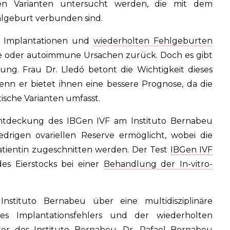
chen Varianten untersucht werden, die mit dem
hlgeburt verbunden sind.
n Implantationen und
wiederholten Fehlgeburten
ne oder autoimmune Ursachen zurück. Doch es gibt
g. Frau Dr. Lledó betont die Wichtigkeit dieses
denn er bietet ihnen eine bessere Prognose, da die
sche Varianten umfasst.
ntdeckung des IBGen IVF am Instituto Bernabeu
edrigen ovariellen Reserve ermöglicht, wobei die
atientin zugeschnitten werden. Der Test
IBGen IVF
es Eierstocks bei einer
Behandlung der In-vitro-
Instituto Bernabeu über eine multidisziplinäre
es Implantationsfehlers und der wiederholten
ter des Instituto Bernabeu, Dr. Rafael Bernabeu