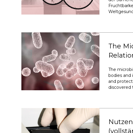
Fruchtbarke
Weltgesundh
The Mic
Relatio
The microbi
bodies and 
and protecti
discovered t
Nutzen
(volls