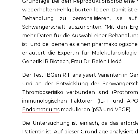
Grundlage bei den Reproduktionsprobleme vo
wiederholten Fehlgeburten leiden. Damit ist e
Behandlung zu personalisieren, sie au
Schwangerschaft auszurichten. “Mit den Erg
mehr Daten für die Auswahl einer Behandlung i
ist, und bei denen es einen pharmakologische
erläutert die Expertin für Molekularbiologie
Genetik IB Biotech, Frau Dr. Belén Lledó.
Der Test IBGen RIF analysiert Varianten in Ge
und an der Entwicklung der Schwangerschaf
Thromboserisiko verbunden sind (Prothrom
immunologischen Faktoren
(IL-11 und APO
Endometriums
modulieren (p53 und VEGF).
Die Untersuchung ist einfach, da das erford
Patientin ist. Auf dieser Grundlage analysiert 