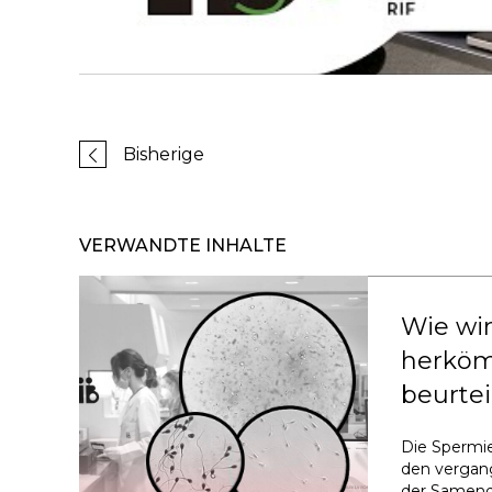
Bisherige
VERWANDTE INHALTE
Wie wir
herköm
beurtei
Die Spermie
den vergan
der Samenqu