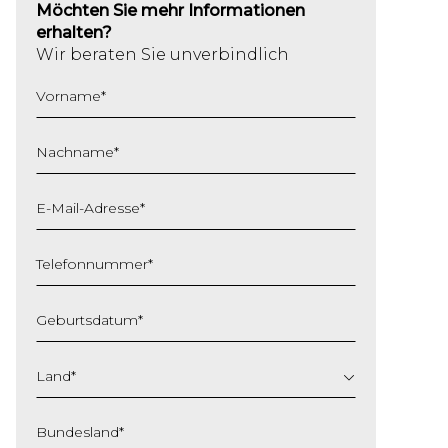
Möchten Sie mehr Informationen
erhalten?
Wir beraten Sie unverbindlich
Vorname
*
Nachname
*
E-Mail-Adresse
*
Telefonnummer
*
Geburtsdatum
*
TT
Schrägstrich
Land
*
MM
Schrägstrich
Bundesland
*
JJJJ