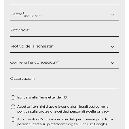
GG
slash
Paese
*
MM
slash
Provincia
*
AAAA
Motivo della richiesta
*
Come ci ha conosciuti?
*
Osservazioni
Iscriversi alla Newsletter dell'IB
Accetto i termini d’uso e le
condizioni legali
così come la
*
politica sulla protezione dei dati personali e della privacy
Acconsento all'utilizzo dei miei dati per ricevere pubblicità
personalizzata su piattaforme digitali (incluso Google)