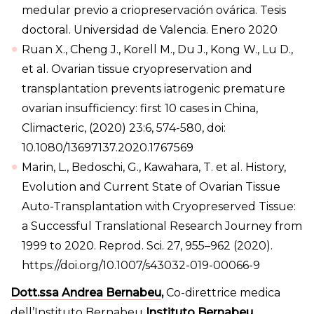
medular previo a criopreservación ovárica. Tesis
doctoral. Universidad de Valencia. Enero 2020
Ruan X., Cheng J., Korell M., Du J., Kong W., Lu D.,
et al. Ovarian tissue cryopreservation and
transplantation prevents iatrogenic premature
ovarian insufficiency: first 10 cases in China,
Climacteric, (2020) 23:6, 574-580, doi:
10.1080/13697137.2020.1767569
Marin, L., Bedoschi, G., Kawahara, T. et al. History,
Evolution and Current State of Ovarian Tissue
Auto-Transplantation with Cryopreserved Tissue:
a Successful Translational Research Journey from
1999 to 2020. Reprod. Sci. 27, 955–962 (2020).
https://doi.org/10.1007/s43032-019-00066-9
Dott.ssa Andrea Bernabeu
,
Co-direttrice medica
dell’Instituto Bernabeu
Instituto Bernabeu