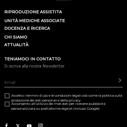
RIPRODUZIONE ASSISTITA
UNITÀ MEDICHE ASSOCIATE
DOCENZA E RICERCA
CHI SIAMO
ATTUALITÀ
TENIAMOCI IN CONTATTO
Si iscriva alla nostra Newsletter
IN
Accetto i termini d’uso e le
condizioni legali
così come la
politica sulla
protezione dei dati personali e della privacy
Acconsento all'utilizzo dei miei dati per ricevere pubblicità
personalizzata su piattaforme digitali (incluso Google)
Facebook
Twitter
Youtube
Instagram