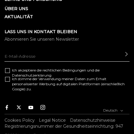
ÜBER UNS
AKTUALITÄT
LASS UNS IN KONTAKT BLEIBEN
Abonnieren Sie unseren Newsletter
SE
Ich akzeptiere die
rechtlichen Bedingungen
und die
Datenschutzerklärung
Ich stimme der Verwendung meiner Daten zum Erhalt
personalisierter Werbung auf digitalen Plattformen (einschließlich
Google) zu.
F
T
Y
I
Deutsch
a
w
o
n
c
i
u
s
Cookies Policy
Legal Notice
Datenschutzhinweise
e
t
t
t
Registrierungsnummer der Gesundheitseinrichtung: 947
b
t
u
a