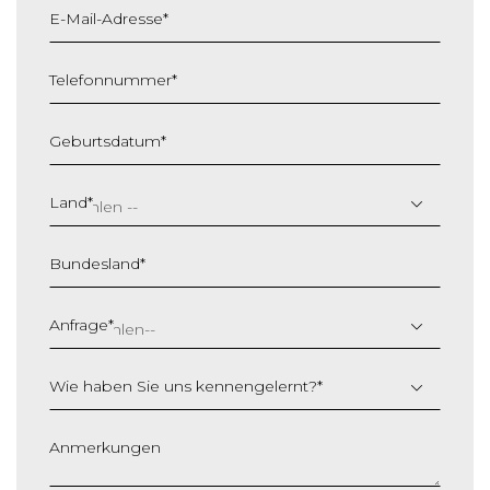
E-Mail-Adresse
*
Telefonnummer
*
Geburtsdatum
*
T
T
Land
*
S
c
Bundesland
*
h
r
ä
Anfrage
*
g
s
Wie haben Sie uns kennengelernt?
*
t
r
i
Anmerkungen
c
h