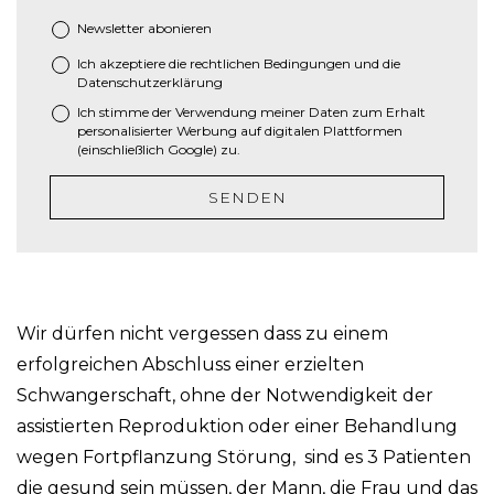
M
Newsletter abonieren
M
Ich akzeptiere die
rechtlichen Bedingungen
und die
*
S
Datenschutzerklärung
c
Ich stimme der Verwendung meiner Daten zum Erhalt
h
personalisierter Werbung auf digitalen Plattformen
r
(einschließlich Google) zu.
ä
g
SENDEN
s
t
r
i
c
Wir dürfen nicht vergessen dass zu einem
h
J
erfolgreichen Abschluss einer erzielten
J
Schwangerschaft, ohne der Notwendigkeit der
J
assistierten Reproduktion oder einer Behandlung
J
wegen Fortpflanzung Störung, sind es 3 Patienten
die gesund sein müssen, der Mann, die Frau und das