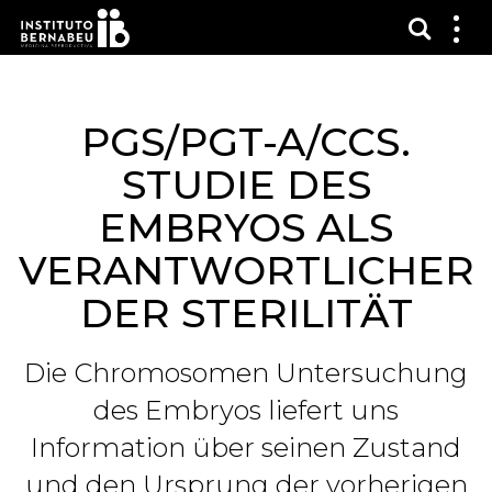
Suchma
Zei
das
Me
PGS/PGT-A/CCS.
STUDIE DES
EMBRYOS ALS
VERANTWORTLICHER
DER STERILITÄT
Die Chromosomen Untersuchung
des Embryos liefert uns
Information über seinen Zustand
und den Ursprung der vorherigen