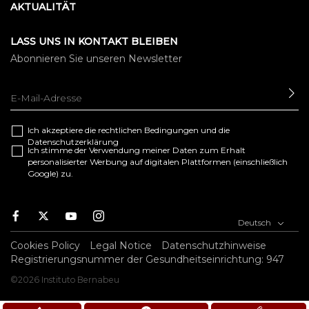
AKTUALITÄT
LASS UNS IN KONTAKT BLEIBEN
Abonnieren Sie unseren Newsletter
SE
Ich akzeptiere die
rechtlichen Bedingungen
und die
Datenschutzerklärung
Ich stimme der Verwendung meiner Daten zum Erhalt
personalisierter Werbung auf digitalen Plattformen (einschließlich
Google) zu.
F
T
Y
I
Deutsch
a
w
o
n
c
i
u
s
Cookies Policy
Legal Notice
Datenschutzhinweise
e
t
t
t
Registrierungsnummer der Gesundheitseinrichtung: 947
b
t
u
a
©2026 Instituto Bernabeu
o
e
b
g
o
r
e
r