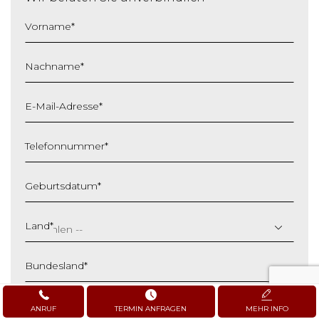
Vorname
*
Nachname
*
E-Mail-Adresse
*
Telefonnummer
*
Geburtsdatum
*
T
T
Land
*
S
c
Bundesland
*
h
r
ä
Anfrage
*
ANRUF
TERMIN ANFRAGEN
MEHR INFO
g