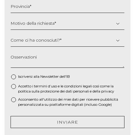
slash
Provincia
*
AAAA
Motivo della richiesta
*
Come ci ha conosciuti?
*
Osservazioni
Iscriversi alla Newsletter dell'IB
Accetto i termini d’uso e le
condizioni legali
così come la
*
politica sulla protezione dei dati personali e della privacy
Acconsento all'utilizzo dei miei dati per ricevere pubblicità
personalizzata su piattaforme digitali (incluso Google)
INVIARE