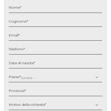
Nome
*
Cognome
*
Email
*
Telefono
*
Data di nascita
*
GG
slash
Paese
*
MM
slash
Provincia
*
AAAA
Motivo della richiesta
*