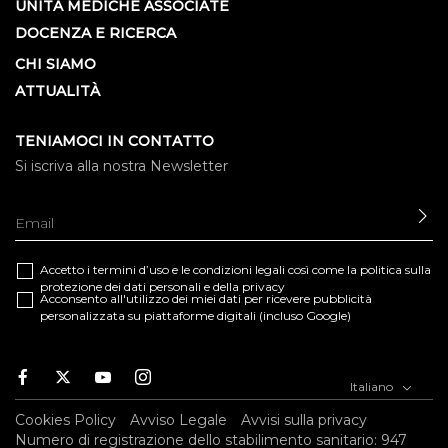
UNITÀ MEDICHE ASSOCIATE
DOCENZA E RICERCA
CHI SIAMO
ATTUALITÀ
TENIAMOCI IN CONTATTO
Si iscriva alla nostra Newsletter
IN
Accetto i termini d’uso e le
condizioni legali
così come la
politica sulla
protezione dei dati personali e della privacy
Acconsento all'utilizzo dei miei dati per ricevere pubblicità
personalizzata su piattaforme digitali (incluso Google)
Facebook
Twitter
Youtube
Instagram
Italiano
Cookies Policy
Avviso Legale
Avvisi sulla privacy
Numero di registrazione dello stabilimento sanitario: 947