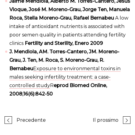
Jaime Mendiola, Alberto M. Torres-Cantero, Jesús
Vioque, José M. Moreno-Grau, Jorge Ten, Manuela
Roca, Stella Moreno-Grau, Rafael Bernabeu
A low
intake of antioxidant nutrients is associated with
poor semen quality in patients attending fertility
clinics
Fertility and Sterility, Enero 2009
J. Mendiola, AM. Torres-Cantero, JM. Moreno-
Grau, J. Ten, M. Roca, S. Moreno-Grau, R.
Bernabeu
Exposure to environmental toxins in
males seeking infertility treatment: a case-
controlled study
R
eprod Biomed Online,
2008;16(6):842-50
Precedente
Il prossimo