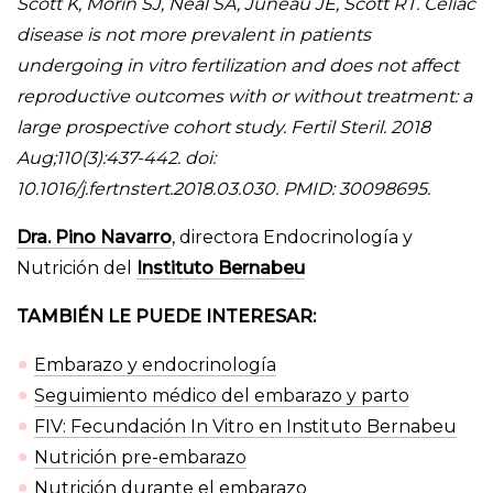
Scott K, Morin SJ, Neal SA, Juneau JE, Scott RT. Celiac
disease is not more prevalent in patients
undergoing in vitro fertilization and does not affect
reproductive outcomes with or without treatment: a
large prospective cohort study.
Fertil Steril. 2018
Aug;110(3):437-442. doi:
10.1016/j.fertnstert.2018.03.030. PMID: 30098695.
Dra. Pino Navarro
, directora Endocrinología y
Nutrición del
Instituto Bernabeu
TAMBIÉN LE PUEDE INTERESAR:
Embarazo y endocrinología
Seguimiento médico del embarazo y parto
FIV: Fecundación In Vitro en Instituto Bernabeu
Nutrición pre-embarazo
Nutrición durante el embarazo