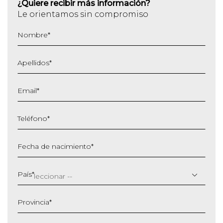
¿Quiere recibir más información?
Le orientamos sin compromiso
Nombre
*
Apellidos
*
Email
*
Teléfono
*
Fecha de nacimiento
*
DD
barra
País
*
MM
barra
Provincia
*
AAAA