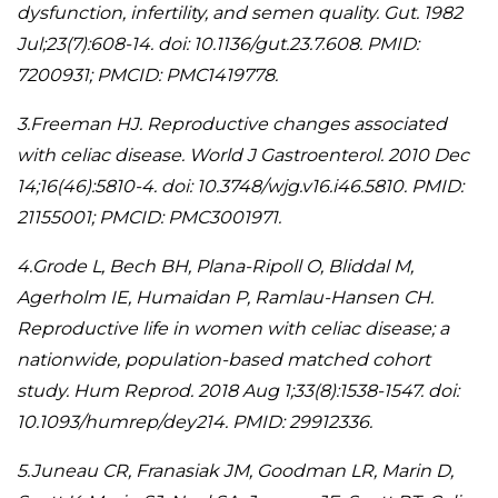
dysfunction, infertility, and semen quality. Gut. 1982
Jul;23(7):608-14. doi: 10.1136/gut.23.7.608. PMID:
7200931; PMCID: PMC1419778.
3.Freeman HJ. Reproductive changes associated
with celiac disease. World J Gastroenterol. 2010 Dec
14;16(46):5810-4. doi: 10.3748/wjg.v16.i46.5810. PMID:
21155001; PMCID: PMC3001971.
4.Grode L, Bech BH, Plana-Ripoll O, Bliddal M,
Agerholm IE, Humaidan P, Ramlau-Hansen CH.
Reproductive life in women with celiac disease; a
nationwide, population-based matched cohort
study.
Hum Reprod. 2018 Aug 1;33(8):1538-1547. doi:
10.1093/humrep/dey214. PMID: 29912336.
5.Juneau CR, Franasiak JM, Goodman LR, Marin D,