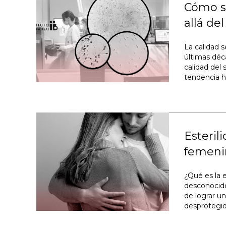
Cómo se
allá d
La calidad 
últimas déc
calidad del 
tendencia h
Esteril
femeni
¿Qué es la e
desconocido
de lograr u
desprotegid