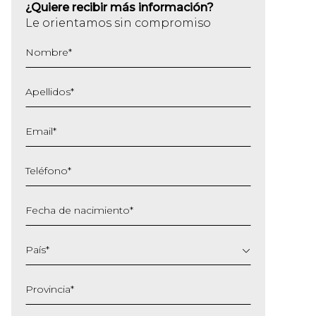
¿Quiere recibir más información?
Le orientamos sin compromiso
Nombre
*
Apellidos
*
Email
*
Teléfono
*
Fecha de nacimiento
*
DD
barra
País
*
MM
barra
Provincia
*
AAAA