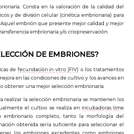
ionaria. Consta en la valoración de la calidad del
s y de división celular (cinética embrionaria) para
. Aquel embrión que presente mejor calidad y mejor
transferencia embrionaria y/o criopreservación.
ELECCIÓN DE EMBRIONES?
nicas de
fecundación in vitro (FIV)
o los tratamientos
mejora en las condiciones de cultivo y los avances en
do obtener una mejor selección embrionaria.
a realizar la selección embrionaria se mantienen los
ualmente el cultivo se realiza en
incubadoras time
o embrionario completo, tanto la morfología del
mación obtenida sería suficiente para seleccionar el
ntener los embriones excedentes como embriones