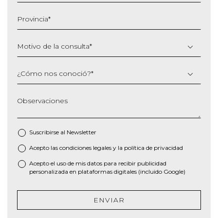
MM
barra
Provincia
*
AAAA
Motivo de la consulta
*
¿Cómo nos conoció?
*
Observaciones
Suscribirse al
Newsletter
Acepto las
condiciones legales
y la
política de privacidad
*
Acepto el uso de mis datos para recibir publicidad
personalizada en plataformas digitales (incluido Google)
ENVIAR