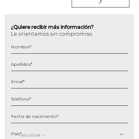
¿Quiere recibir más información?
Le orientamos sin compromiso
Nombre
*
Apellidos
*
Email
*
Teléfono
*
Fecha de nacimiento
*
DD
barra
País
*