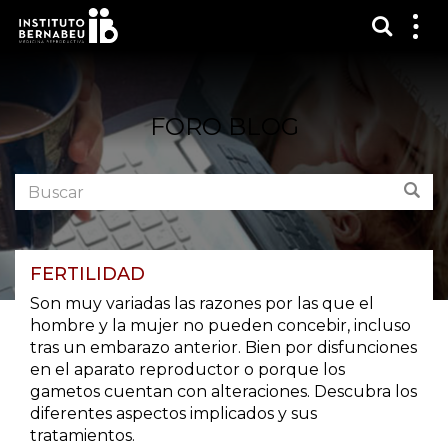
Mostra
Mos
me
FORO BLOG
Buscar
Bus
en
el
foro:
FERTILIDAD
Son muy variadas las razones por las que el
hombre y la mujer no pueden concebir, incluso
tras un embarazo anterior. Bien por disfunciones
en el aparato reproductor o porque los
gametos cuentan con alteraciones. Descubra los
diferentes aspectos implicados y sus
tratamientos.