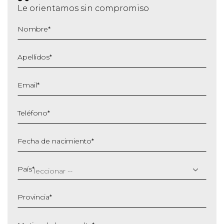
Le orientamos sin compromiso
Nombre
*
Apellidos
*
Email
*
Teléfono
*
Fecha de nacimiento
*
DD
barra
País
*
MM
barra
Provincia
*
AAAA