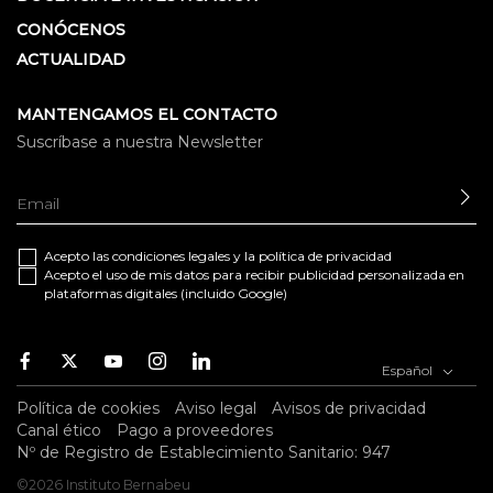
CONÓCENOS
ACTUALIDAD
MANTENGAMOS EL CONTACTO
Suscríbase a nuestra Newsletter
EN
Acepto las
condiciones legales
y la
política de privacidad
Acepto el uso de mis datos para recibir publicidad personalizada en
plataformas digitales (incluido Google)
Facebook
Twitter
Youtube
Instagram
Youtube
Español
Política de cookies
Aviso legal
Avisos de privacidad
Canal ético
Pago a proveedores
Nº de Registro de Establecimiento Sanitario: 947
©2026 Instituto Bernabeu