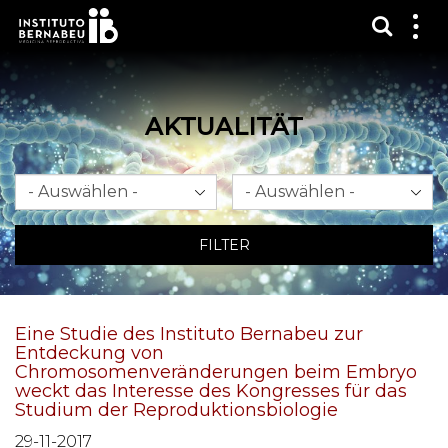
Suchma
Zei
das
Me
AKTUALITÄT
Monat
Jahr
FILTER
Eine Studie des Instituto Bernabeu zur
Entdeckung von
Chromosomenveränderungen beim Embryo
weckt das Interesse des Kongresses für das
Studium der Reproduktionsbiologie
29-11-2017