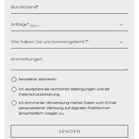
c
Bundesland
*
h
r
ä
Anfrage
*
g
s
Wie haben Sie uns kennengelernt?
*
t
r
i
Anmerkungen
c
h
M
Newsletter abonieren
M
Ich akzeptiere die
rechtlichen Bedingungen
und die
*
S
Datenschutzerklärung
c
Ich stimme der Verwendung meiner Daten zum Erhalt
h
personalisierter Werbung auf digitalen Plattformen
r
(einschließlich Google) zu.
ä
g
SENDEN
s
t