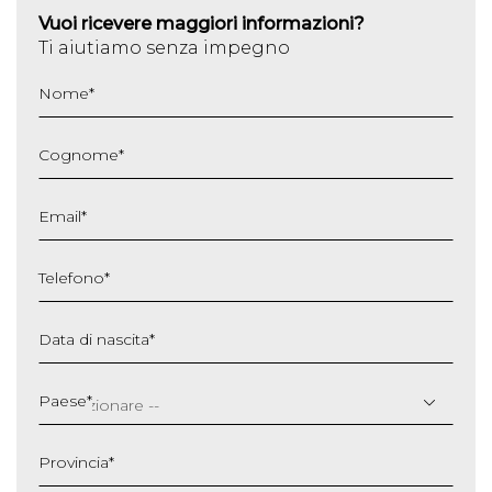
Vuoi ricevere maggiori informazioni?
Ti aiutiamo senza impegno
Nome
*
Cognome
*
Email
*
Telefono
*
Data di nascita
*
GG
slash
Paese
*
MM
slash
Provincia
*
AAAA