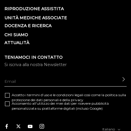
RIPRODUZIONE ASSISTITA
UNITÀ MEDICHE ASSOCIATE
DOCENZA E RICERCA
CHI SIAMO
ATTUALITÀ
TENIAMOCI IN CONTATTO
Si iscriva alla nostra Newsletter
IN
Accetto i termini d’uso e le
condizioni legali
così come la
politica sulla
protezione dei dati personali e della privacy
Acconsento all'utilizzo dei miei dati per ricevere pubblicità
personalizzata su piattaforme digitali (incluso Google)
Facebook
Twitter
Youtube
Instagram
Italiano