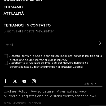
CHI SIAMO
ATTUALITÀ
TENIAMOCI IN CONTATTO
Si iscriva alla nostra Newsletter
IN
Accetto i termini d’uso e le
condizioni legali
così come la
politica sulla
protezione dei dati personali e della privacy
Acconsento all'utilizzo dei miei dati per ricevere pubblicità
personalizzata su piattaforme digitali (incluso Google)
Facebook
Twitter
Youtube
Instagram
Italiano
Cookies Policy
Avviso Legale
Avvisi sulla privacy
Numero di registrazione dello stabilimento sanitario: 947
©2026 Instituto Bernabeu