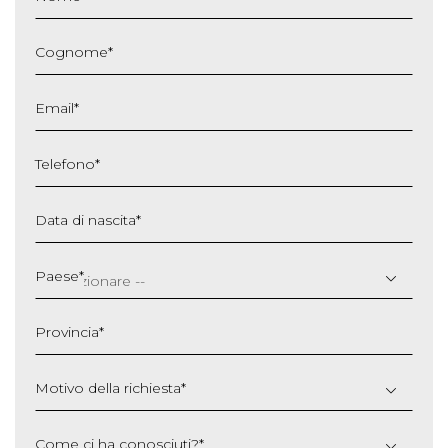
Cognome
*
Email
*
Telefono
*
Data di nascita
*
GG
slash
Paese
*
MM
slash
Provincia
*
AAAA
Motivo della richiesta
*
Come ci ha conosciuti?
*