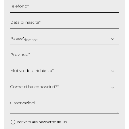
Telefono
*
Data di nascita
*
GG
slash
Paese
*
MM
slash
Provincia
*
AAAA
Motivo della richiesta
*
Come ci ha conosciuti?
*
Osservazioni
Iscriversi alla Newsletter dell'IB