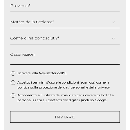
slash
Provincia
*
AAAA
Motivo della richiesta
*
Come ci ha conosciuti?
*
Osservazioni
Iscriversi alla Newsletter dell'IB
Accetto i termini d’uso e le
condizioni legali
così come la
*
politica sulla protezione dei dati personali e della privacy
Acconsento all'utilizzo dei miei dati per ricevere pubblicità
personalizzata su piattaforme digitali (incluso Google)
INVIARE