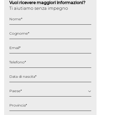
Vuoi ricevere maggiori informazioni?
Ti aiutiamo senza impegno
Nome
*
Cognome
*
Email
*
Telefono
*
Data di nascita
*
GG
slash
Paese
*
MM
slash
Provincia
*
AAAA