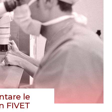
ntare le
in FIVET