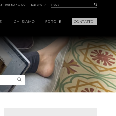
Trova:
Buscar
+34 965 50 40 00
Italiano
E
CHI SIAMO
FORO IB
CONTATTO
Trova