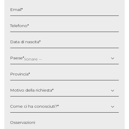
Email
*
Telefono
*
Data di nascita
*
GG
slash
Paese
*
MM
slash
Provincia
*
AAAA
Motivo della richiesta
*
Come ci ha conosciuti?
*
Osservazioni