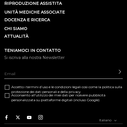
RIPRODUZIONE ASSISTITA
UNITÀ MEDICHE ASSOCIATE
DOCENZA E RICERCA
CHI SIAMO
ATTUALITÀ
TENIAMOCI IN CONTATTO
Si iscriva alla nostra Newsletter
IN
Accetto i termini d’uso e le
condizioni legali
così come la
politica sulla
protezione dei dati personali e della privacy
Acconsento all'utilizzo dei miei dati per ricevere pubblicità
personalizzata su piattaforme digitali (incluso Google)
Facebook
Twitter
Youtube
Instagram
Italiano