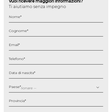
Vuoi ricevere maggiori informazioni?
Ti aiutiamo senza impegno
Nome
*
Cognome
*
Email
*
Telefono
*
Data di nascita
*
GG
slash
Paese
*
MM
slash
Provincia
*
AAAA