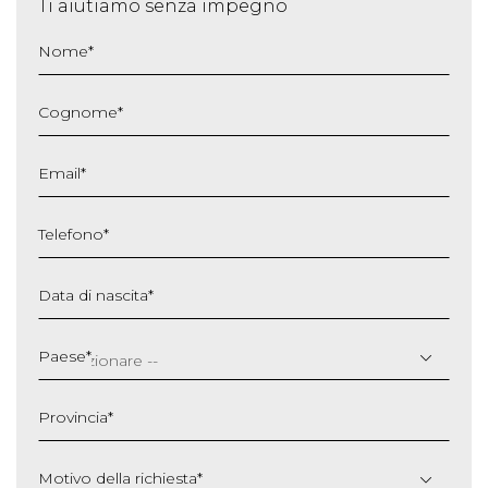
Ti aiutiamo senza impegno
Nome
*
Cognome
*
Email
*
Telefono
*
Data di nascita
*
GG
slash
Paese
*
MM
slash
Provincia
*
AAAA
Motivo della richiesta
*