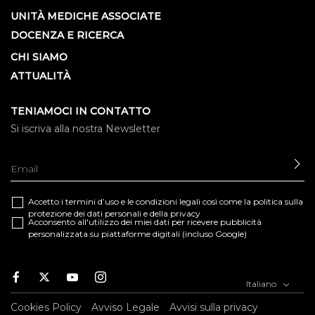
UNITÀ MEDICHE ASSOCIATE
DOCENZA E RICERCA
CHI SIAMO
ATTUALITÀ
TENIAMOCI IN CONTATTO
Si iscriva alla nostra Newsletter
IN
Accetto i termini d’uso e le
condizioni legali
così come la
politica sulla
protezione dei dati personali e della privacy
Acconsento all'utilizzo dei miei dati per ricevere pubblicità
personalizzata su piattaforme digitali (incluso Google)
Facebook
Twitter
Youtube
Instagram
Italiano
Cookies Policy
Avviso Legale
Avvisi sulla privacy