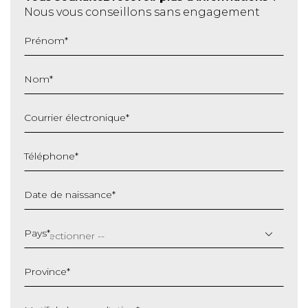
Nous vous conseillons sans engagement
Prénom
*
Nom
*
Courrier électronique
*
Téléphone
*
Date de naissance
*
JJ
slash
Pays
*
MM
slash
Province
*
AAAA