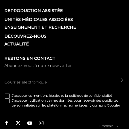
REPRODUCTION ASSISTÉE
UNITÉS MÉDICALES ASSOCIÉES
ENSEIGNEMENT ET RECHERCHE
DÉCOUVREZ-NOUS
ACTUALITÉ
RESTONS EN CONTACT
Abonnez-vous à notre newsletter
EN
J'accepte les
mentions légales
et la
politique de confidentialité
J'accepte l'utilisation de mes données pour recevoir des publicités
personnalisées sur les plateformes numériques (y compris Google)
Facebook
Twitter
Youtube
Instagram
Français