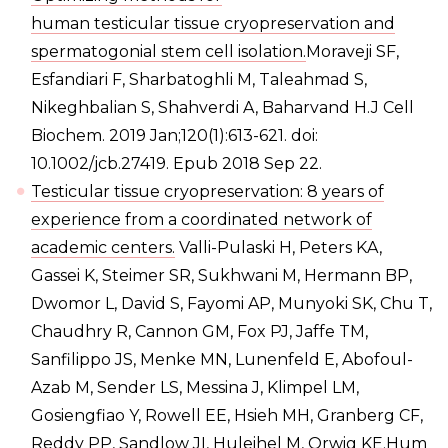
human testicular tissue cryopreservation and
spermatogonial stem cell isolation.
Moraveji SF,
Esfandiari F, Sharbatoghli M, Taleahmad S,
Nikeghbalian S, Shahverdi A, Baharvand H.J Cell
Biochem. 2019 Jan;120(1):613-621. doi:
10.1002/jcb.27419. Epub 2018 Sep 22.
Testicular tissue cryopreservation: 8 years of
experience from a coordinated network of
academic centers.
Valli-Pulaski H, Peters KA,
Gassei K, Steimer SR, Sukhwani M, Hermann BP,
Dwomor L, David S, Fayomi AP, Munyoki SK, Chu T,
Chaudhry R, Cannon GM, Fox PJ, Jaffe TM,
Sanfilippo JS, Menke MN, Lunenfeld E, Abofoul-
Azab M, Sender LS, Messina J, Klimpel LM,
Gosiengfiao Y, Rowell EE, Hsieh MH, Granberg CF,
Reddy PP, Sandlow JI, Huleihel M, Orwig KE.Hum