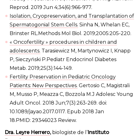
Reprod. 2019 Jun 4;34(6):966-977.
Isolation, Cryopreservation, and Transplantation of
Spermatogonial Stem Cells.
Sinha N, Whelan EC,
Brinster RL.Methods Mol Biol. 2019;2005:205-220.
« Oncofertility » procedures in children and
adolescents.
Tarasiewicz M, Martynowicz I, Knapp
P, Sieczyński P.Pediatr Endocrinol Diabetes
Metab. 2019;25(3):144-149.
Fertility Preservation in Pediatric Oncology
Patients: New Perspectives.
Gertosio C, Magistrali
M, Musso P, Meazza C, Bozzola M.J Adolesc Young
Adult Oncol. 2018 Jun;7(3):263-269. doi:
10.1089/jayao.2017.0117. Epub 2018 Jan
18.PMID: 29346023 Review.
Dra. Leyre Herrero
,
biologiste de l’
Instituto