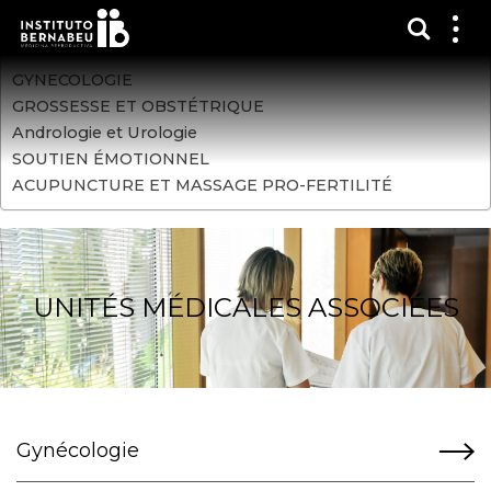
Affich
Affi
le
GYNECOLOGIE
me
GROSSESSE ET OBSTÉTRIQUE
Andrologie et Urologie
SOUTIEN ÉMOTIONNEL
ACUPUNCTURE ET MASSAGE PRO-FERTILITÉ
UNITÉS MÉDICALES ASSOCIÉES
Gynécologie