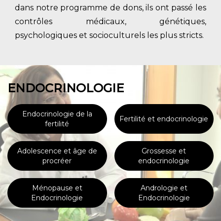
dans notre programme de dons, ils ont passé les
contrôles médicaux, génétiques,
psychologiques et socioculturels les plus stricts.
ENDOCRINOLOGIE
Endocrinologie de la
Fertilité et endocrinologie
fertilité
Adolescence et âge de
Grossesse et
procréer
endocrinologie
Ménopause et
Andrologie et
Endocrinologie
Endocrinologie