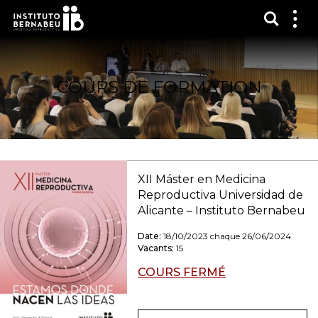
Affich
Affi
le
me
COURS DE FORMATION
XII Máster en Medicina
Reproductiva Universidad de
Alicante – Instituto Bernabeu
Date:
18/10/2023 chaque 26/06/2024
Vacants:
15
COURS FERMÉ