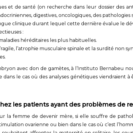
ues et de santé (on recherche dans leur dossier des a
ocriniennes, digestives, oncologiques, des pathologies s
gue clinique durant lequel cette dernière évalue le dé
ctieuses :
aladies héréditaires les plus habituelles.
 fragile, l’atrophie musculaire spinale et la surdité non 
es.
d’embryon avec don de gamètes, à l’Instituto Bernabeu 
ile dans le cas où des analyses génétiques viendraient à
chez les patients ayant des problèmes de r
r la femme de devenir mère, si elle souffre de pathol
imulation ovarienne ou bien dans le cas où c’est l’homme 
uhaitent affronter la maternité en solitaire, les cou