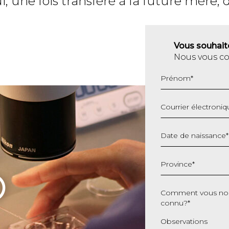
une fois transféré à la future mère, 
Vous souhaite
Nous vous c
Prénom
*
Courrier électroniq
Date de naissance
*
JJ
slash
Province
*
MM
slash
Comment vous nou
AAAA
connu?
*
Observations