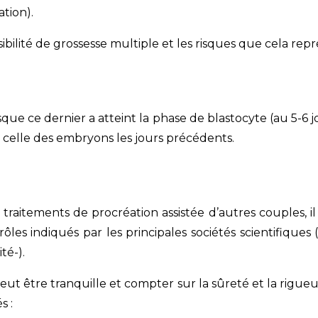
tion).
ibilité de grossesse multiple et les risques que cela re
orsque ce dernier a atteint la phase de blastocyte (au 5-
à celle des embryons les jours précédents.
itements de procréation assistée d’autres couples, il e
ôles indiqués par les principales sociétés scientifiq
té-).
eut être tranquille et compter sur la sûreté et la rigue
s :