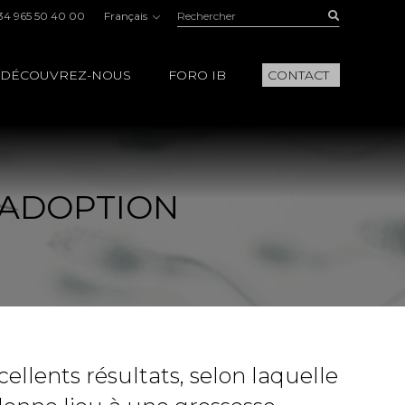
Rechercher:
Buscar
34 965 50 40 00
Français
DÉCOUVREZ-NOUS
FORO IB
CONTACT
OADOPTION
llents résultats, selon laquelle