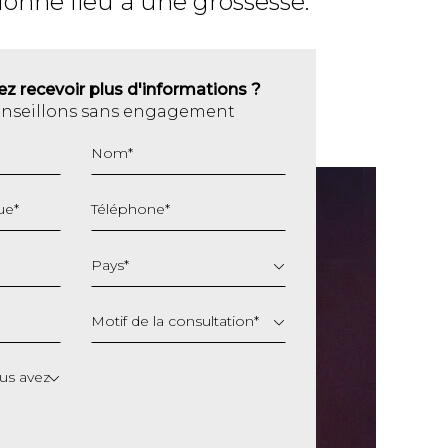
donne lieu à une grossesse.
z recevoir plus d'informations ?
onseillons sans engagement
Nom
*
ue
*
Téléphone
*
Pays
*
Motif de la consultation
*
s avez