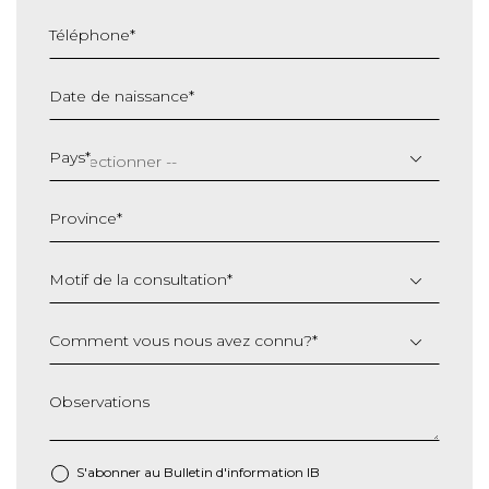
Téléphone
*
Date de naissance
*
JJ
slash
Pays
*
MM
slash
Province
*
AAAA
Motif de la consultation
*
Comment vous nous avez connu?
*
Observations
S'abonner au Bulletin d'information IB