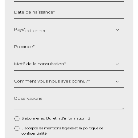
Date de naissance
*
JJ
slash
Pays
*
MM
slash
Province
*
AAAA
Motif de la consultation
*
Comment vous nous avez connu?
*
Observations
S'abonner au Bulletin d'information IB
J'accepte les
mentions légales
et la
politique de
*
confidentialité