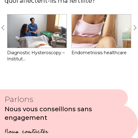
quoi affectent-ils ma fertilité?
Q
Diagnostic Hysteroscopy –
Endometriosis healthcare
Institut…
Parlons
Nous vous conseillons sans
engagement
Nous contacter