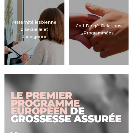
Maternité lesbienne
Coït Dirigé. Relations
bisexuelle et
Programmées
transgenre