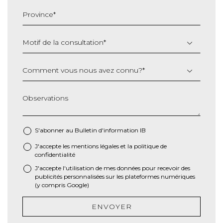
slash
Province
*
AAAA
Motif de la consultation
*
Comment vous nous avez connu?
*
Observations
S'abonner au Bulletin d'information IB
J'accepte les
mentions légales
et la
politique de
*
confidentialité
J'accepte l'utilisation de mes données pour recevoir des
publicités personnalisées sur les plateformes numériques
(y compris Google)
ENVOYER