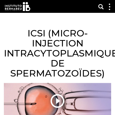
Affic
Af
le
m
ICSI (MICRO-
INJECTION
INTRACYTOPLASMIQU
DE
SPERMATOZOÏDES)