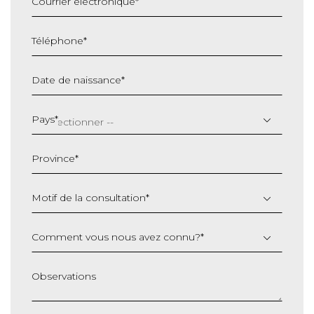
Courrier électronique
*
Téléphone
*
Date de naissance
*
JJ
slash
Pays
*
MM
slash
Province
*
AAAA
Motif de la consultation
*
Comment vous nous avez connu?
*
Observations