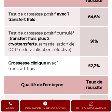
réussite
Test de grossesse positif
avec 1
64,6%
transfert frais
Test de grossesse positif cumulé*
(
transfert frais plus 2
91%
cryotransferts
, sans réalisation de
DGP ni de vitrification sélective)
Grossesse clinique
avec 1
52,2%
transfert frais
Taux de
Qualité de l’embryon
réussite
Cycles dans lesquels des
embryons sont congelés
92,6%
APPEL
DEMANDER UN RENDEZ-VOUS
PLUS D'INFORMATIONS