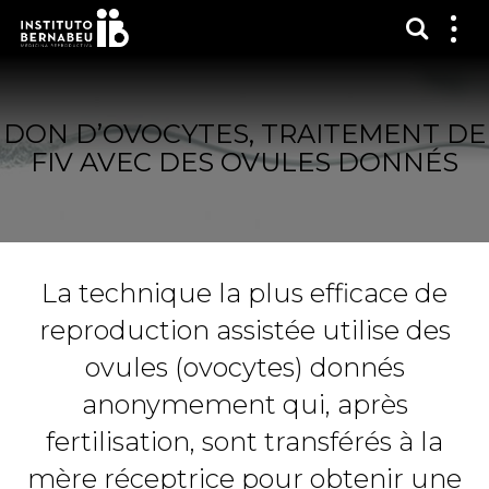
Affich
Affi
le
me
DON D’OVOCYTES, TRAITEMENT DE
FIV AVEC DES OVULES DONNÉS
La technique la plus efficace de
reproduction assistée utilise des
ovules (ovocytes) donnés
anonymement qui, après
fertilisation, sont transférés à la
mère réceptrice pour obtenir une