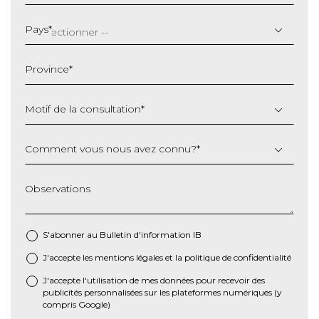
JJ
slash
Pays
*
MM
slash
Province
*
AAAA
Motif de la consultation
*
Comment vous nous avez connu?
*
Observations
S'abonner au Bulletin d'information IB
J'accepte les
mentions légales
et la
politique de confidentialité
*
J'accepte l'utilisation de mes données pour recevoir des
publicités personnalisées sur les plateformes numériques (y
compris Google)