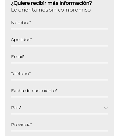
¿Quiere recibir más información?
Le orientamos sin compromiso
Nombre
*
Apellidos
*
Email
*
Teléfono
*
Fecha de nacimiento
*
DD
barra
País
*
MM
barra
Provincia
*
AAAA