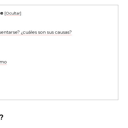
ce
[
Ocultar
]
ntarse? ¿cuáles son sus causas?
smo
?