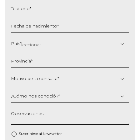
Teléfono
*
Fecha de nacimiento
*
DD
barra
País
*
MM
barra
Provincia
*
AAAA
Motivo de la consulta
*
¿Cómo nos conoció?
*
Observaciones
Suscribirse al
Newsletter