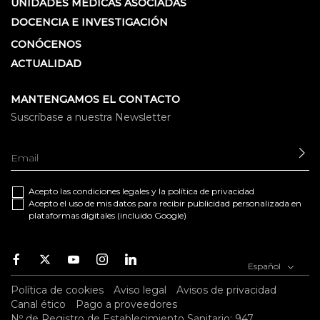
UNIDADES MÉDICAS ASOCIADAS
DOCENCIA E INVESTIGACIÓN
CONÓCENOS
ACTUALIDAD
MANTENGAMOS EL CONTACTO
Suscríbase a nuestra Newsletter
EN
Acepto las
condiciones legales
y la
política de privacidad
Acepto el uso de mis datos para recibir publicidad personalizada en
plataformas digitales (incluido Google)
Facebook
Twitter
Youtube
Instagram
Youtube
Español
Política de cookies
Aviso legal
Avisos de privacidad
Canal ético
Pago a proveedores
Nº de Registro de Establecimiento Sanitario: 947