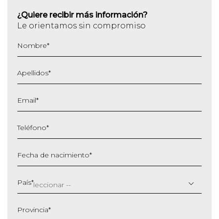
¿Quiere recibir más información?
Le orientamos sin compromiso
Nombre
*
Apellidos
*
Email
*
Teléfono
*
Fecha de nacimiento
*
DD
barra
País
*
MM
barra
Provincia
*
AAAA