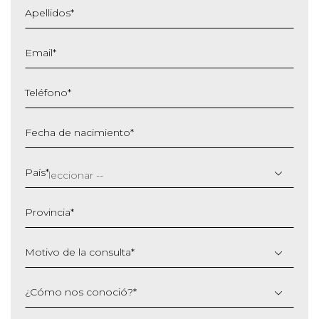
Apellidos
*
Email
*
Teléfono
*
Fecha de nacimiento
*
DD
barra
País
*
MM
barra
Provincia
*
AAAA
Motivo de la consulta
*
¿Cómo nos conoció?
*