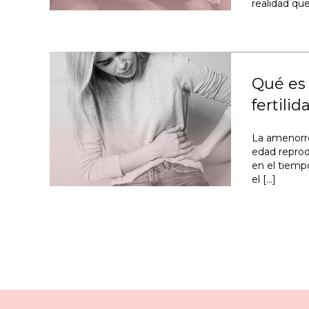
realidad qu
Qué es 
fertili
La amenorre
edad reprod
en el tiempo
el […]