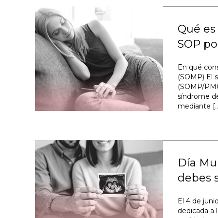
Qué es 
SOP p
En qué cons
(SOMP) El s
(SOMP/PMOS
síndrome de
mediante [
Día Mun
debes 
El 4 de juni
dedicada a l