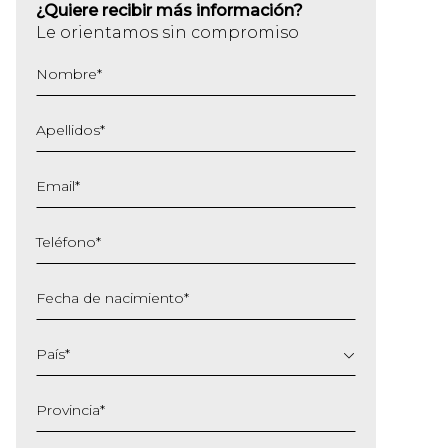
¿Quiere recibir más información?
Le orientamos sin compromiso
Nombre
*
Apellidos
*
Email
*
Teléfono
*
Fecha de nacimiento
*
DD
barra
País
*
MM
barra
Provincia
*
AAAA