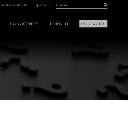
Buscar:
Buscar
34 965 50 40 00
Español
CONÓCENOS
FORO IB
CONTACTO
S