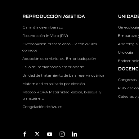
REPRODUCCIÓN ASISTIDA
UNIDADE
Garantía de embarazo
Ginecología
Fecundación In Vitro (FIV)
Embarazo y 
Ovodonación, tratamiento FIV con óvulos
Andrología
donados
Urología
Adopción de embriones. Embrioadopción
Endocrinolog
Fallo de implantación embrionario
DOCENCI
Unidad de tratamiento de baja reserva ovárica
Congresos
Maternidad en solitario por elección
Publicacione
Método ROPA Maternidad lésbica, bisexual y
Cátedras y v
transgénero
Congelación de óvulos
Facebook
Twitter
Youtube
Instagram
Youtube