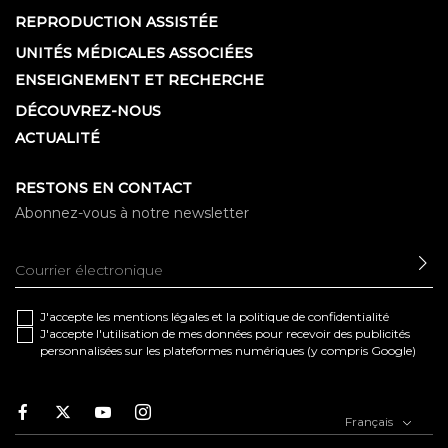
REPRODUCTION ASSISTÉE
UNITÉS MÉDICALES ASSOCIÉES
ENSEIGNEMENT ET RECHERCHE
DÉCOUVREZ-NOUS
ACTUALITÉ
RESTONS EN CONTACT
Abonnez-vous à notre newsletter
EN
J'accepte les
mentions légales
et la
politique de confidentialité
J'accepte l'utilisation de mes données pour recevoir des publicités
personnalisées sur les plateformes numériques (y compris Google)
Facebook
Twitter
Youtube
Instagram
Français