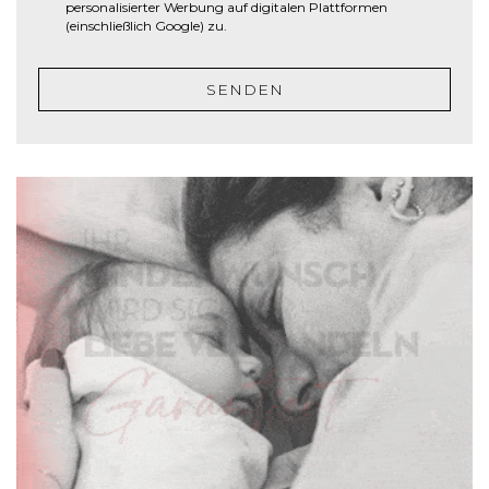
personalisierter Werbung auf digitalen Plattformen
r
(einschließlich Google) zu.
ä
g
SENDEN
s
t
r
i
c
h
J
J
J
J