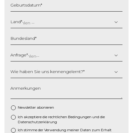
Geburtsdatum
*
T
T
Land
*
S
c
Bundesland
*
h
r
ä
Anfrage
*
g
s
Wie haben Sie uns kennengelernt?
*
t
r
i
Anmerkungen
c
h
M
Newsletter abonieren
M
Ich akzeptiere die
rechtlichen Bedingungen
und die
*
S
Datenschutzerklärung
c
Ich stimme der Verwendung meiner Daten zum Erhalt
h