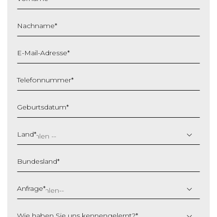
Nachname
*
E-Mail-Adresse
*
Telefonnummer
*
Geburtsdatum
*
T
T
Land
*
S
c
Bundesland
*
h
r
ä
Anfrage
*
g
s
Wie haben Sie uns kennengelernt?
*