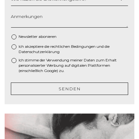
t
r
i
Anmerkungen
c
h
M
Newsletter abonieren
M
Ich akzeptiere die
rechtlichen Bedingungen
und die
*
S
Datenschutzerklärung
c
Ich stimme der Verwendung meiner Daten zum Erhalt
h
personalisierter Werbung auf digitalen Plattformen
r
(einschließlich Google) zu.
ä
g
SENDEN
s
t
r
i
c
h
J
J