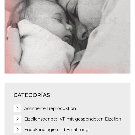
J
J
CATEGORÍAS
Assistierte Reproduktion
Eizellenspende: IVF mit gespendeten Eizellen
Endokrinologie und Ernährung