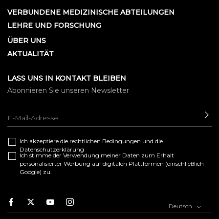
VERBUNDENE MEDIZINISCHE ABTEILUNGEN
LEHRE UND FORSCHUNG
ÜBER UNS
AKTUALITÄT
LASS UNS IN KONTAKT BLEIBEN
Abonnieren Sie unseren Newsletter
SE
Ich akzeptiere die
rechtlichen Bedingungen
und die
Datenschutzerklärung
Ich stimme der Verwendung meiner Daten zum Erhalt
personalisierter Werbung auf digitalen Plattformen (einschließlich
Google) zu.
F
T
Y
I
Deutsch
a
w
o
n