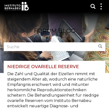
Suchma
Zei
das
Me
FORUM BLOG
Foren
Suc
durchsuchen:
NIEDRIGE OVARIELLE RESERVE
Die Zahl und Qualität der Eizellen nimmt mit
steigendem Alter ab, wodurch eine natürliche
Empfängnis erschwert wird und mitunter
herkömmliche Reproduktionstechniken
scheitern. Die Behandlungseinheit für niedrige
ovarielle Reserven vom Instituto Bernabeu
entwickelt neuartige Diagnose- und