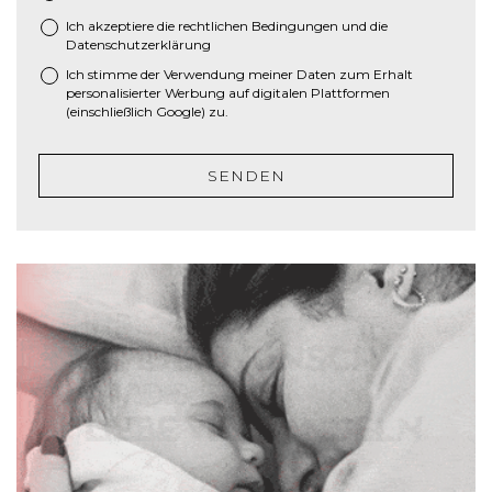
M
Ich akzeptiere die
rechtlichen Bedingungen
und die
*
S
Datenschutzerklärung
c
Ich stimme der Verwendung meiner Daten zum Erhalt
h
personalisierter Werbung auf digitalen Plattformen
r
(einschließlich Google) zu.
ä
g
SENDEN
s
t
r
i
c
h
J
J
J
J