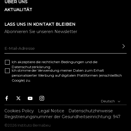
ÜBER UNS
AKTUALITÄT
LASS UNS IN KONTAKT BLEIBEN
Abonnieren Sie unseren Newsletter
SE
Ich akzeptiere die
rechtlichen Bedingungen
und die
Datenschutzerklärung
Ich stimme der Verwendung meiner Daten zum Erhalt
personalisierter Werbung auf digitalen Plattformen (einschließlich
Google) zu.
F
T
Y
I
Deutsch
a
w
o
n
c
i
u
s
Cookies Policy
Legal Notice
Datenschutzhinweise
e
t
t
t
Registrierungsnummer der Gesundheitseinrichtung: 947
b
t
u
a
©2026 Instituto Bernabeu
o
e
b
g