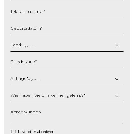
Telefonnummer
*
Geburtsdatum
*
T
T
Land
*
S
c
Bundesland
*
h
r
ä
Anfrage
*
g
s
Wie haben Sie uns kennengelernt?
*
t
r
i
Anmerkungen
c
h
M
Newsletter abonieren