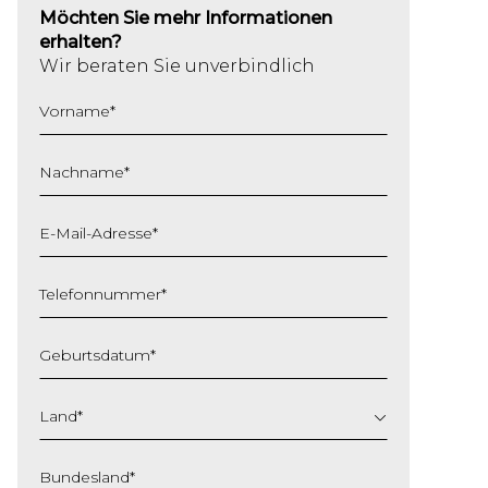
Möchten Sie mehr Informationen
erhalten?
Wir beraten Sie unverbindlich
Vorname
*
Nachname
*
E-Mail-Adresse
*
Telefonnummer
*
Geburtsdatum
*
TT
Schrägstrich
Land
*
MM
Schrägstrich
Bundesland
*
JJJJ