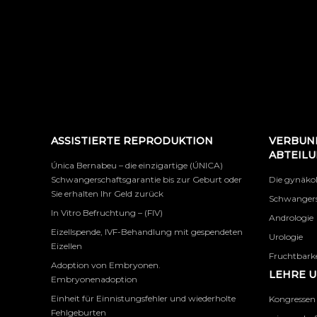
ASSISTIERTE REPRODUKTION
VERBUN
ABTEIL
Única Bernabeu – die einzigartige (ÚNICA)
Schwangerschaftsgarantie bis zur Geburt oder
Die gynäko
Sie erhalten Ihr Geld zurück
Schwangers
In Vitro Befruchtung – (FIV)
Andrologie
Eizellspende, IVF-Behandlung mit gespendeten
Urologie
Eizellen
Fruchtbarke
Adoption von Embryonen.
LEHRE 
Embryonenadoption
Einheit für Einnistungsfehler und wiederholte
Kongressen
Fehlgeburten