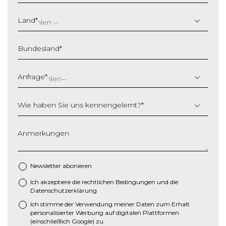
T
T
Land
*
S
c
Bundesland
*
h
r
ä
Anfrage
*
g
s
Wie haben Sie uns kennengelernt?
*
t
r
i
Anmerkungen
c
h
M
Newsletter abonieren
M
Ich akzeptiere die
rechtlichen Bedingungen
und die
*
S
Datenschutzerklärung
c
Ich stimme der Verwendung meiner Daten zum Erhalt
h
personalisierter Werbung auf digitalen Plattformen
r
(einschließlich Google) zu.