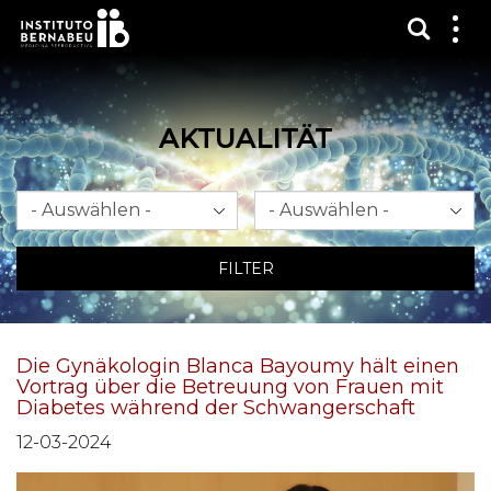
Suchma
Zei
das
Me
AKTUALITÄT
Monat
Jahr
FILTER
Die Gynäkologin Blanca Bayoumy hält einen
Vortrag über die Betreuung von Frauen mit
Diabetes während der Schwangerschaft
12-03-2024