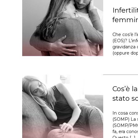
Inferti
femmini
Che cos’è l’i
(EOS)? L’inf
gravidanza d
(oppure dop
Cos’è l
stato 
In cosa con
(SOMP) La s
(SOMP/PMOS)
fa, era cono
Questo […]