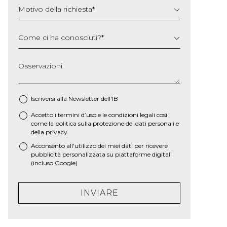
Motivo della richiesta
*
Come ci ha conosciuti?
*
Osservazioni
Iscriversi alla Newsletter dell'IB
Accetto i termini d’uso e le
condizioni legali
così
*
come la
politica sulla protezione dei dati personali e
della privacy
Acconsento all'utilizzo dei miei dati per ricevere
pubblicità personalizzata su piattaforme digitali
(incluso Google)
INVIARE