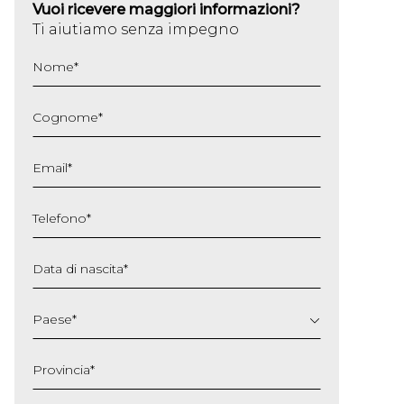
Vuoi ricevere maggiori informazioni?
Ti aiutiamo senza impegno
Nome
*
Cognome
*
Email
*
Telefono
*
Data di nascita
*
GG
slash
Paese
*
MM
slash
Provincia
*
AAAA