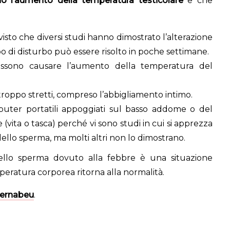
no l’aumento della temperatura testicolare
e che
visto che diversi studi hanno dimostrato l’alterazione
o di disturbo può essere risolto in poche settimane.
ossono causare l’aumento della temperatura del
troppo stretti, compreso l’abbigliamento intimo.
puter portatili appoggiati sul basso addome o del
 (vita o tasca) perché vi sono studi in cui si apprezza
llo sperma, ma molti altri non lo dimostrano.
 dello sperma dovuto alla febbre è una situazione
peratura corporea ritorna alla normalità.
Bernabeu
.