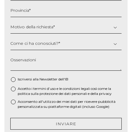
slash
Provincia
*
AAAA
Motivo della richiesta
*
Come ci ha conosciuti?
*
Osservazioni
Iscriversi alla Newsletter dell'IB
Accetto i termini d’uso e le
condizioni legali
così come la
*
politica sulla protezione dei dati personali e della privacy
Acconsento all'utilizzo dei miei dati per ricevere pubblicità
personalizzata su piattaforme digitali (incluso Google)
INVIARE