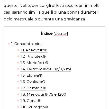
questo livello, per cui gli effetti secondari, in molti
casi, saranno simili a quelli di una donna durante il
ciclo mestruale o durante una gravidanza.
Índice
[
Ocultar
]
1.
Gonadotropina
1.1.
Rekovelle®
1.2.
Prolutex®
1.3.
Meriofert ®
1.4.
Ovitrelle®250 µg/0,5 ml
1.5.
Elonva®
1.6.
Ovaleap®
1.7.
Bemfola®
1.8.
Menopur® 75 e 1200
1.9.
Gonal®
1.10.
Puregón®