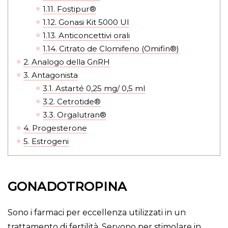
1.11.
Fostipur®
1.12.
Gonasi Kit 5000 UI
1.13.
Anticoncettivi orali
1.14.
Citrato de Clomifeno (Omifin®)
2.
Analogo della GnRH
3.
Antagonista
3.1.
Astarté 0,25 mg/ 0,5 ml
3.2.
Cetrotide®
3.3.
Orgalutran®
4.
Progesterone
5.
Estrogeni
GONADOTROPINA
Sono i farmaci per eccellenza utilizzati in un
trattamento di fertilità. Servono per stimolare in